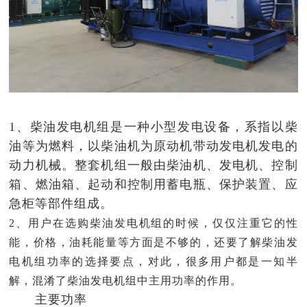
1、
柴油发电机组是一种小型发电设备，系指以柴
油等为燃料，以柴油机为原动机带动发电机发电的
动力机械。整套机组一般由柴油机、发电机、控制
箱、燃油箱、起动和控制用蓄电瓶、保护装置、应
急柜等部件组成。
2、
用户在选购柴油发电机组的时候，仅仅注重它的性
能，价格，油耗能量等方面是不够的，还要了解柴油发
电机组功率的选择要点，对此，很多用户都是一知半
解，混淆了柴油发电机组中主用功率的作用。
主要功率