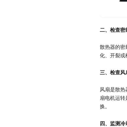
二、检查密
散热器的密
化、开裂或
三、检查风
风扇是散热
扇电机运转
换。
四、监测冷