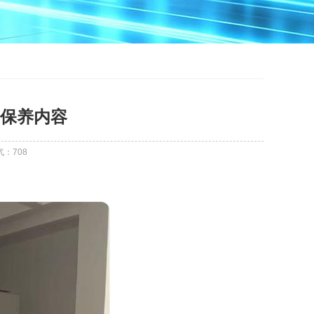
保养内容
气：
708